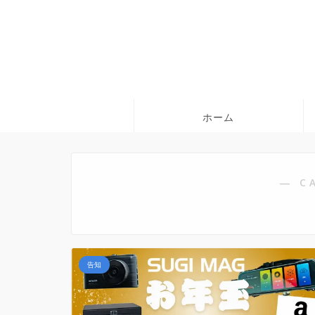
ホーム
― C
告知