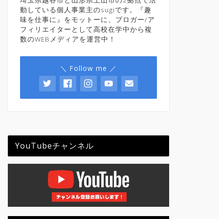
動している個人事業主のsugiです。『趣
味を仕事に』をモットーに、ブロガー/ア
フィリエイターとして高校在学中から複
数のWEBメディアを運営中！
＼ Follow me ／
YouTubeチャンネル