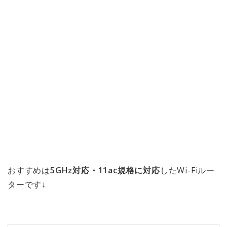
おすすめは
5GHz対応・11ac規格に対応
したWi-Fiルー
ターです↓