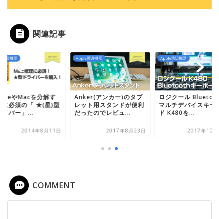
関連記事
le周辺機器
Apple周辺機器
Apple周辺機器
honeやMacを分解す
Anker(アンカー)のタブ
ロジクール Bluetoo
のに必須の「 ★(星)型
レット用スタンドが便利
マルチデバイスキー
イバー」...
だったのでレビュ...
ド K480を...
2014年8月11日
2017年8月23日
2017年10月
COMMENT