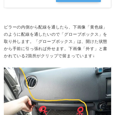
ピラーの内側から配線を通したら、下画像「
黄色線
」
のように配線を通したいので「
グローブボックス
」を
取り外します。「グローブボックス」は、開けた状態
から
手前に引っ張れば外せます。
下画像「
外す
」と書
かれている2箇所がクリップで留まっています↓