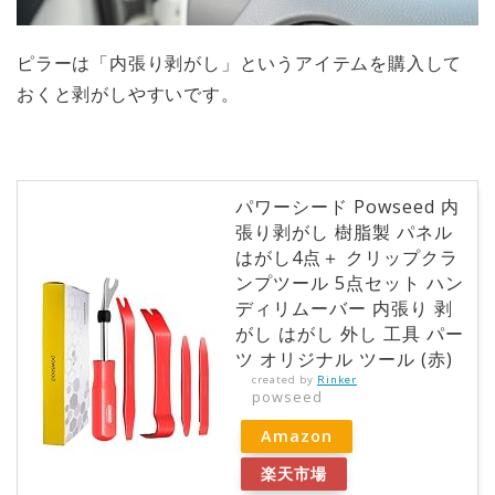
ピラーは「
内張り剥がし
」というアイテムを購入して
おくと剥がしやすいです。
パワーシード Powseed 内
張り剥がし 樹脂製 パネル
はがし4点＋ クリップクラ
ンプツール 5点セット ハン
ディリムーバー 内張り 剥
がし はがし 外し 工具 パー
ツ オリジナル ツール (赤)
created by
Rinker
powseed
Amazon
楽天市場