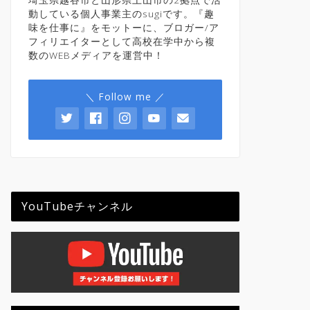
動している個人事業主のsugiです。『趣
味を仕事に』をモットーに、ブロガー/ア
フィリエイターとして高校在学中から複
数のWEBメディアを運営中！
＼ Follow me ／
YouTubeチャンネル