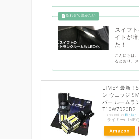
スイフト
イトが暗
た！
こんにちは、
るとおり、ス
LIMEY 最新！
ン ウエッジ SM
バー ルームラン
T10W7020B2
created by
Rinker
ライミー(LIMEY
Amazon