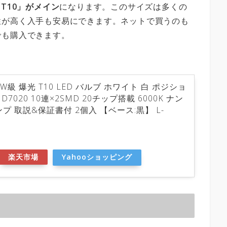
T10」がメイン
になります。このサイズは多くの
性が高く入手も安易にできます。ネットで買うのも
でも購入できます。
5W級 爆光 T10 LED バルブ ホワイト 白 ポジショ
D7020 10連×2SMD 20チップ搭載 6000K ナン
プ 取説&保証書付 2個入 【ベース:黒】 L-
)
楽天市場
Yahooショッピング