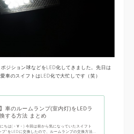
ポジション球などをLED化してきました。先日は
、愛車のスイフトはLED化で大忙しです（笑）
】車のルームランプ(室内灯)をLEDラ
換する方法 まとめ
にちは(・∀・) 今回は前から気になっていたスイフト
ンプ"をLEDに交換したので、ルームランプの交換方法...