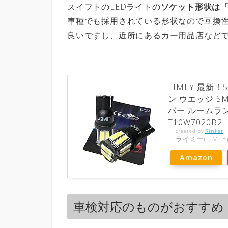
スイフトのLEDライトの
ソケット形状は「
車種でも採用されている形状なので互換
良いですし、近所にあるカー用品店など
LIMEY 最新！
ン ウエッジ SM
バー ルームラン
T10W7020B2
created by
Rinker
ライミー(LIMEY
Amazon
車検対応のものがおすすめ