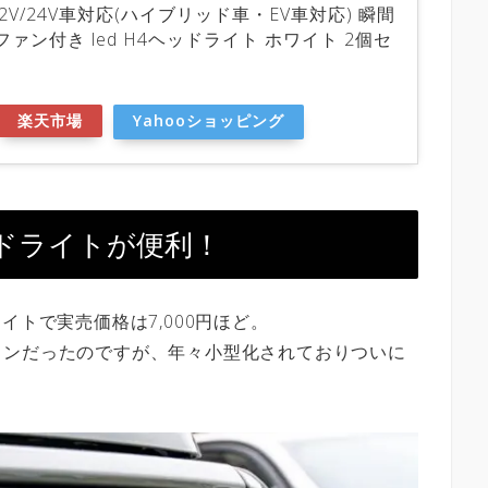
12V/24V車対応(ハイブリッド車・EV車対応) 瞬間
ファン付き led H4ヘッドライト ホワイト 2個セ
楽天市場
Yahooショッピング
ッドライトが便利！
イトで実売価格は7,000円ほど。
インだったのですが、年々小型化されておりついに