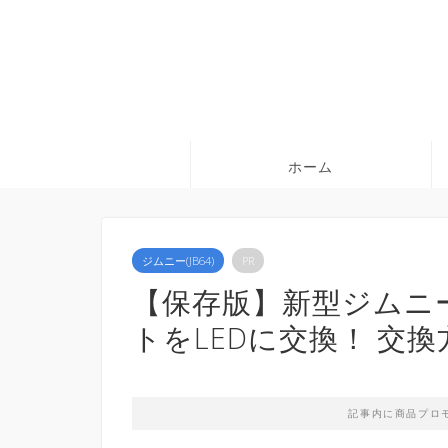
ホーム
ジムニー(JB64)
PR
【保存版】新型ジムニー(J
トをLEDに交換！ 交換方
記事内に商品プロ