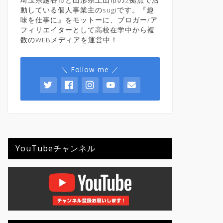
動している個人事業主のsugiです。『趣
味を仕事に』をモットーに、ブロガー/ア
フィリエイターとして高校在学中から複
数のWEBメディアを運営中！
＼ Follow me ／
YouTubeチャンネル