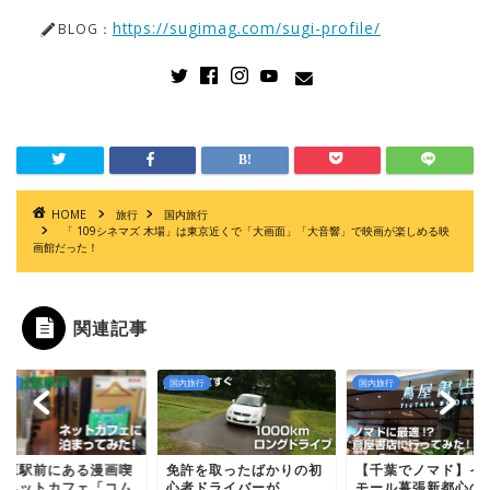
https://sugimag.com/sugi-profile/
BLOG：
HOME
旅行
国内旅行
「 109シネマズ 木場」は東京近くで「大画面」「大音響」で映画が楽しめる映
画館だった！
関連記事
旅行
国内旅行
国内旅行
葉原駅前にある漫画喫
免許を取ったばかりの初
【千葉でノマド】イ
・ネットカフェ「コム
心者ドライバーが
モール幕張新都心の