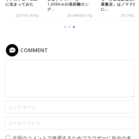
ム」に泊まってみた
1,000kｍの長距離ロン
屋書店」はノマド利
グ...
に...
2017年7月9日
2014年8月17日
2017年2月
COMMENT
次回のコメントで使用するためブラウザーに自分の名