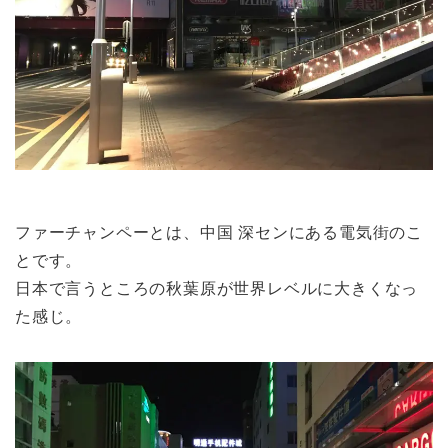
ファーチャンペーとは、
中国 深センにある電気街
のこ
とです。
日本で言うところの
秋葉原が世界レベルに大きくなっ
た感じ。