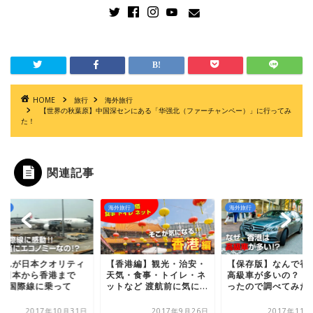
HOME
旅行
海外旅行
【世界の秋葉原】中国深センにある「华强北（ファーチャンペー）」に行ってみ
た！
関連記事
旅行
海外旅行
海外旅行
香港編】観光・治安・
【保存版】なんで香港は
【これが日本クオリ
気・食事・トイレ・ネ
高級車が多いの？ 気にな
ー】日本から香港ま
など 渡航前に気に...
ったので調べてみた！
JALの国際線に乗っ
み...
2017年9月26日
2017年11月14日
2017年10月