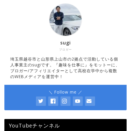
sugi
ブロガー
埼玉県越谷市と山形県上山市の2拠点で活動している個
人事業主のsugiです。『趣味を仕事に』をモットーに、
ブロガー/アフィリエイターとして高校在学中から複数
のWEBメディアを運営中！
＼ Follow me ／
YouTubeチャンネル