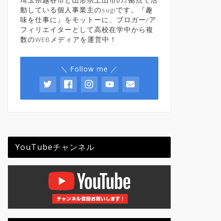
動している個人事業主のsugiです。『趣
味を仕事に』をモットーに、ブロガー/ア
フィリエイターとして高校在学中から複
数のWEBメディアを運営中！
＼ Follow me ／
YouTubeチャンネル