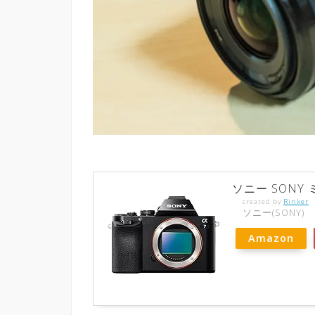
ソニー SONY 
created by
Rinker
ソニー(SONY)
Amazon