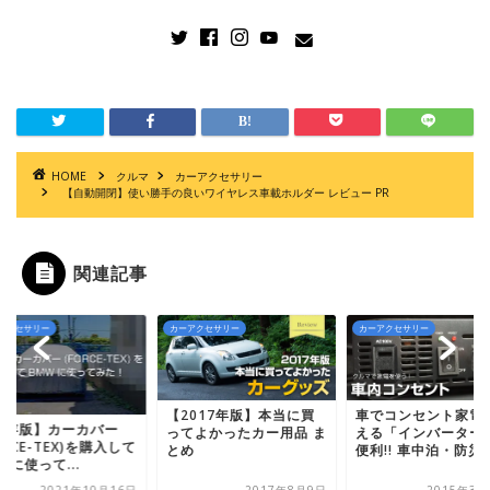
HOME
クルマ
カーアクセサリー
【自動開閉】使い勝手の良いワイヤレス車載ホルダー レビュー PR
関連記事
アクセサリー
カーアクセサリー
カーアクセサリー
【2017年版】本当に買
車でコンセント家電
保存版】カーカバー
ってよかったカー用品 ま
える「インバーター
ORCE-TEX)を購入して
とめ
便利!! 車中泊・防災..
Wに使って...
2021年10月16日
2017年8月9日
2015年3月