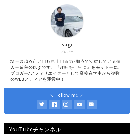
sugi
ブロガー
埼玉県越谷市と山形県上山市の2拠点で活動している個
人事業主のsugiです。『趣味を仕事に』をモットーに、
ブロガー/アフィリエイターとして高校在学中から複数
のWEBメディアを運営中！
＼ Follow me ／
YouTubeチャンネル