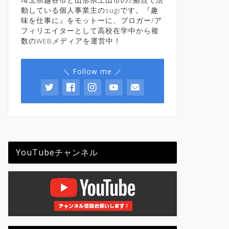
動している個人事業主のsugiです。『趣
味を仕事に』をモットーに、ブロガー/ア
フィリエイターとして高校在学中から複
数のWEBメディアを運営中！
＼ Follow me ／
YouTubeチャンネル