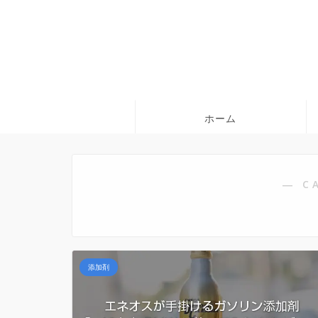
ホーム
― C
添加剤