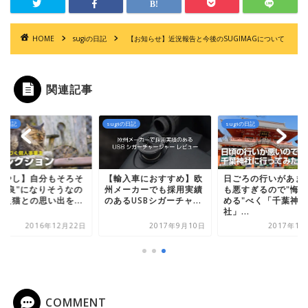
HOME
sugiの日記
【お知らせ】近況報告と今後のSUGIMAGについて
関連記事
iの日記
sugiの日記
sugiの日記
癒やし】自分もそろそ
日ごろの行いがあま
【輸入車におすすめ】欧
"野良"になりそうなの
も悪すぎるので"悔い
州メーカーでも採用実績
野良猫との思い出を...
める"べく「千葉神
のあるUSBシガーチャ...
社」...
2016年12月22日
2017年9月10日
2017年1月
COMMENT