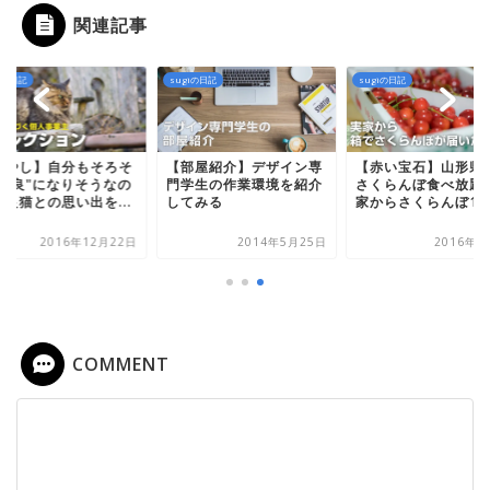
関連記事
iの日記
sugiの日記
sugiの日記
癒やし】自分もそろそ
【部屋紹介】デザイン専
【赤い宝石】山形県
"野良"になりそうなの
門学生の作業環境を紹介
さくらんぼ食べ放題!
野良猫との思い出を...
してみる
家からさくらんぼ1k..
2016年12月22日
2014年5月25日
2016年6
COMMENT