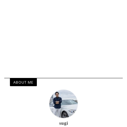
ABOUT ME
sugi