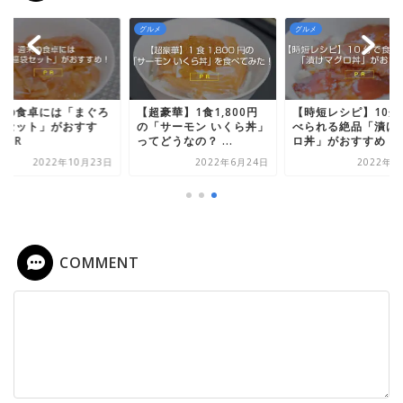
メ
グルメ
グルメ
超豪華】1食1,800円
【時短レシピ】10分で食
週末の食卓には「ま
「サーモン いくら丼」
べられる絶品「漬けマグ
福袋セット」がおす
どうなの？ ...
ロ丼」がおすすめ P...
め！ PR
2022年6月24日
2022年3月6日
2022年10
COMMENT