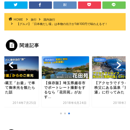
HOME
旅行
国内旅行
【グルメ】「日本橋だし場」は本物の出汁が1杯100円で味わえるぞ！
関連記事
旅行
国内旅行
国内旅行
夏の蔵王「お釜」で車
【保存版】埼玉県越谷市
【アクセラでドライ
泊して御来光を観たら
でポートレート撮影をす
秩父にある温泉「満
動した話
るなら「花田苑」がお
湯」に行ってみた！
す...
2014年7月25日
2018年6月24日
2018年3月