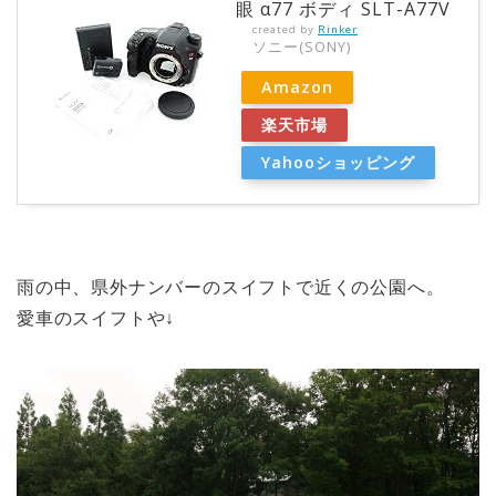
眼 α77 ボディ SLT-A77V
created by
Rinker
ソニー(SONY)
Amazon
楽天市場
Yahooショッピング
雨の中、県外ナンバーのスイフトで近くの公園へ。
愛車のスイフトや↓