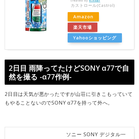
created by
Rinker
カストロール(Castrol)
Amazon
楽天市場
Yahooショッピング
2日目 雨降ってたけどSONY α77で自
然を撮る -α77作例-
2日目は天気が悪かったですが山荘に引きこもっていて
もやることないのでSONY α77を持って外へ。
ソニー SONY デジタル一