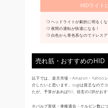
HIDライ
❍ ヘッドライトが劇的に明るく
❍ 夜間の運転が快適になる！
❍ 白色から青色系なのでドレス
売れ筋・おすすめのHID
以下では、楽天市場・Amazon・Yaho
介したいと思います。sugiは貧乏なので
たが、予算があればfcl、信玄の2択がお
※バルブ形状・車種適合・ケルビン数に