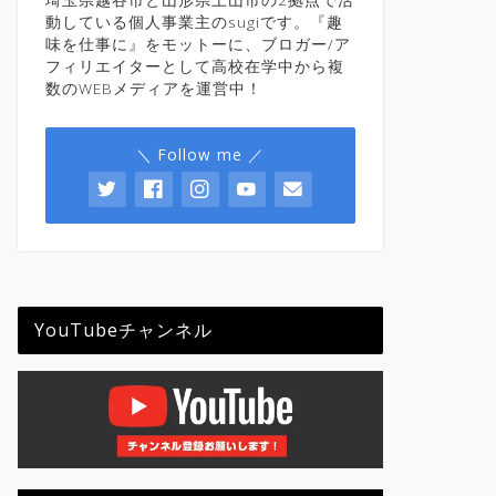
動している個人事業主のsugiです。『趣
味を仕事に』をモットーに、ブロガー/ア
フィリエイターとして高校在学中から複
数のWEBメディアを運営中！
＼ Follow me ／
YouTubeチャンネル