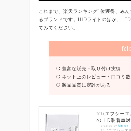
これまで、楽天ランキング1位獲得、み
るブランドです。HIDライトのほか、L
てみてください。
f
❍ 豊富な販売・取り付け実績
❍ ネット上のレビュー・口コミ
❍ 製品品質に定評がある
fcl.(エフシーエ
のHID装着車
created by
Rinker
fcl.(エフシーエ