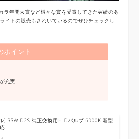
んカラ年間大賞など様々な賞を受賞してきた実績のあ
EDライトの販売もされいているのでぜひチェックし
clのポイント
数が充実
ル) 35W D2S 純正交換用HIDバルブ 6000K 新型
対応
ル)