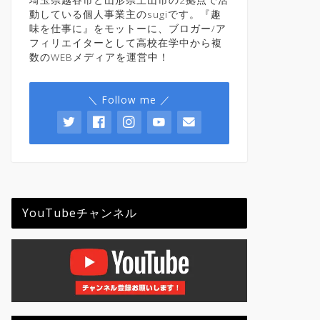
動している個人事業主のsugiです。『趣
味を仕事に』をモットーに、ブロガー/ア
フィリエイターとして高校在学中から複
数のWEBメディアを運営中！
＼ Follow me ／
YouTubeチャンネル