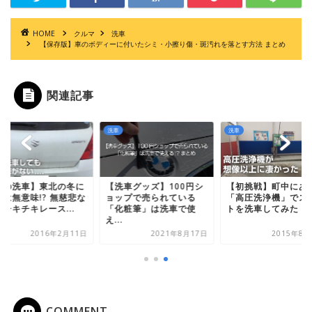
HOME
クルマ
洗車
【保存版】車のボディーに付いたシミ・小擦り傷・斑汚れを落とす方法 まとめ
関連記事
洗車
洗車
冬の洗車】東北の冬に
【初挑戦】町中にあ
【洗車グッズ】100円シ
車は無意味!? 無慈悲な
「高圧洗浄機」でス
ョップで売られている
チキチキレース...
トを洗車してみた！
「化粧筆」は洗車で使
え...
2016年2月11日
2021年8月17日
2015年8月
COMMENT