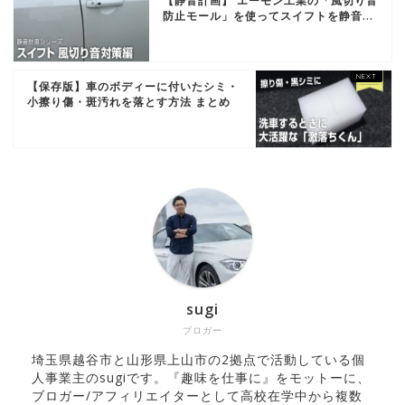
【静音計画】 エーモン工業の「風切り音
防止モール」を使ってスイフトを静音...
【保存版】車のボディーに付いたシミ・
小擦り傷・斑汚れを落とす方法 まとめ
sugi
ブロガー
埼玉県越谷市と山形県上山市の2拠点で活動している個
人事業主のsugiです。『趣味を仕事に』をモットーに、
ブロガー/アフィリエイターとして高校在学中から複数