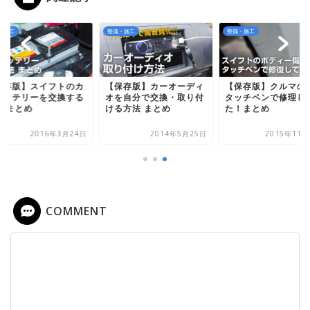
・施工
整備・施工
整備・施工
保存版】スイフトのカ
【保存版】カーオーディ
【保存版】クルマの
バッテリーを交換する
オを自分で交換・取り付
タッチペンで修理し
法 まとめ
ける方法 まとめ
た！まとめ
2016年3月24日
2014年5月25日
2015年11月
COMMENT