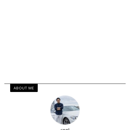
ABOUT ME
sugi