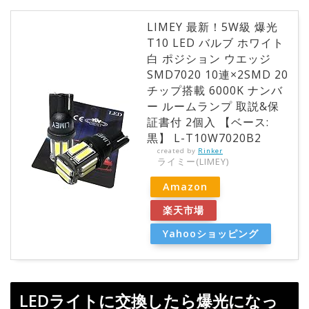
LIMEY 最新！5W級 爆光
T10 LED バルブ ホワイト
白 ポジション ウエッジ
SMD7020 10連×2SMD 20
チップ搭載 6000K ナンバ
ー ルームランプ 取説&保
証書付 2個入 【ベース:
黒】 L-T10W7020B2
created by
Rinker
ライミー(LIMEY)
Amazon
楽天市場
Yahooショッピング
LEDライトに交換したら爆光になっ