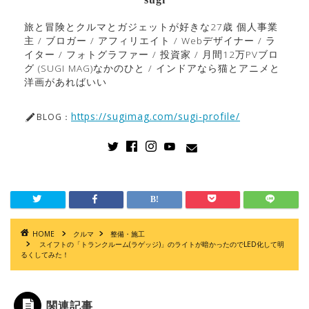
旅と冒険とクルマとガジェットが好きな27歳 個人事業
主 / ブロガー / アフィリエイト / Webデザイナー / ラ
イター / フォトグラファー / 投資家 / 月間12万PVブロ
グ (SUGI MAG)なかのひと / インドアなら猫とアニメと
洋画があればいい
https://sugimag.com/sugi-profile/
BLOG：
HOME
クルマ
整備・施工
スイフトの「トランクルーム(ラゲッジ)」のライトが暗かったのでLED化して明
るくしてみた！
関連記事