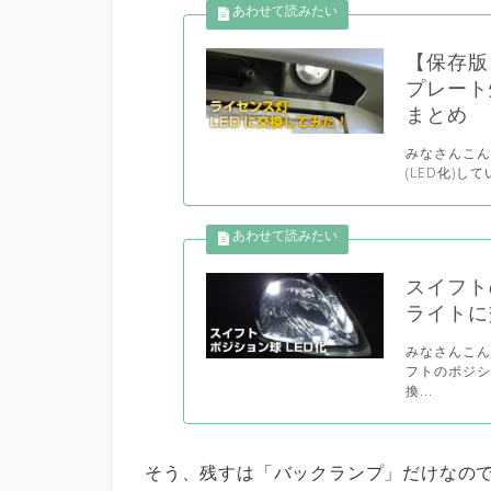
【保存版
プレート
まとめ
みなさんこん
(LED化)し
スイフト
ライトに
みなさんこん
フトのポジ
換...
そう、残すは「バックランプ」だけなの