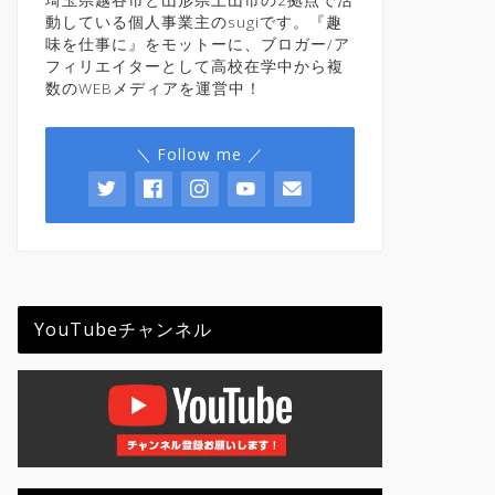
動している個人事業主のsugiです。『趣
味を仕事に』をモットーに、ブロガー/ア
フィリエイターとして高校在学中から複
数のWEBメディアを運営中！
＼ Follow me ／
YouTubeチャンネル