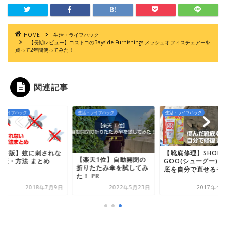
HOME
生活・ライフハック
【長期レビュー】コストコのBayside Furnishings メッシュオフィスチェアーを
買って2年間使ってみた！
関連記事
・ライフハック
生活・ライフハック
生活・ライフハック
【靴底修理】SHOE
【保存版】蚊に刺さ
楽天1位】自動開閉の
GOO(シューグー)なら靴
い対策・方法 まとめ
りたたみ傘を試してみ
底を自分で直せるぞ...
 PR
2022年5月23日
2017年4月23日
2018年7