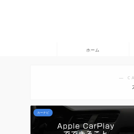
ホーム
― C
カーナビ