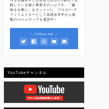
動している個人事業主のsugiです。『趣
味を仕事に』をモットーに、ブロガー/ア
フィリエイターとして高校在学中から複
数のWEBメディアを運営中！
＼ Follow me ／
YouTubeチャンネル