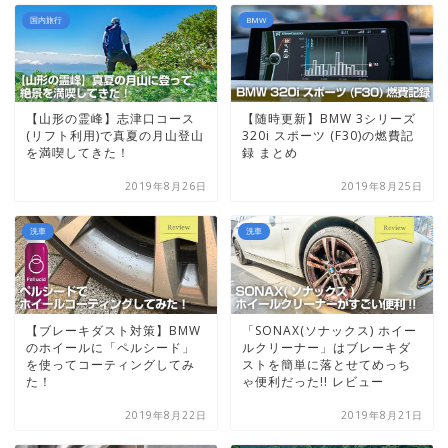
国内旅行
BMW
【山形の霊峰】志津口コース
【随時更新】BMW 3シリーズ
(リフト利用)で真夏の月山登山
320i スポーツ (F30)の燃費記
を満喫してきた！
録 まとめ
2019年8月26日
2019年8月25日
洗車
洗車
【ブレーキダスト対策】BMW
「SONAX(ソナックス) ホイー
のホイールに「ペルシード」
ルクリーナー」はブレーキダ
を使ってコーティングしてみ
ストを簡単に落とせてめっち
た！
ゃ便利だった!! レビュー
2019年8月22日
2019年8月21日