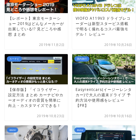
【レポート】東京モーターシ
VIOFO A119V3 ドライブレコ
ョー 2019はどんなメーカーが
ーダーは新型スタービス搭載
出展している!? 見どころや感
で明るく撮れるコスパ最強モ
想 まとめ
デル！ レビュー
2019年11月2日
2019年10月26日
カーナビ
国内旅行
【保存版】「イコライザー」
Easyrentcars(イージーレンタ
設定方法 まとめ カーナビやカ
カー)で大人の週末ドライブ 予
ーオーディオの音質を簡単に
約方法や使用感をレビュー
向上・カスタマイズできる！
【PR】
2019年10月23日
2019年10月16日
BMW
BMW