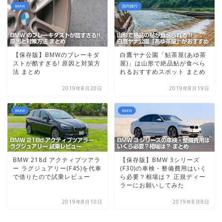
BMW
国内旅行
【保存版】BMWのブレーキダ
白鷹ヤナ公園「鮎茶屋(あゆ茶
ストが酷すぎる! 原因と対策方
屋)」は山形で絶品鮎が食べら
法 まとめ
れるおすすめスポット まとめ
2019年8月20日
2019年8月19日
BMW
BMW
BMW 218d アクティブツアラ
【保存版】BMW 3シリーズ
ー ラグジュアリー(F45)を代車
(F30)の車検・整備費用はいく
で借りたので試乗レビュー
ら必要？相場は？ 正規ディー
ラーにお願いしてみた
2019年8月10日
2019年8月8日