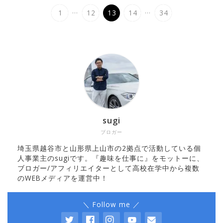
...
...
1
12
13
14
34
sugi
ブロガー
埼玉県越谷市と山形県上山市の2拠点で活動している個
人事業主のsugiです。『趣味を仕事に』をモットーに、
ブロガー/アフィリエイターとして高校在学中から複数
のWEBメディアを運営中！
＼ Follow me ／