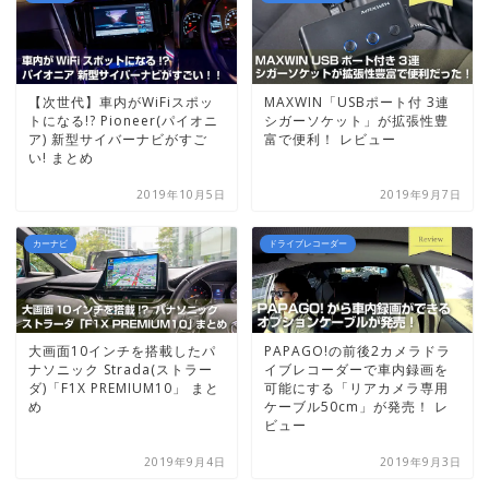
【次世代】車内がWiFiスポッ
MAXWIN「USBポート付 3連
トになる!? Pioneer(パイオニ
シガーソケット」が拡張性豊
ア) 新型サイバーナビがすご
富で便利！ レビュー
い! まとめ
2019年10月5日
2019年9月7日
カーナビ
ドライブレコーダー
大画面10インチを搭載したパ
PAPAGO!の前後2カメラドラ
ナソニック Strada(ストラー
イブレコーダーで車内録画を
ダ)「F1X PREMIUM10」 まと
可能にする「リアカメラ専用
め
ケーブル50cm」が発売！ レ
ビュー
2019年9月4日
2019年9月3日